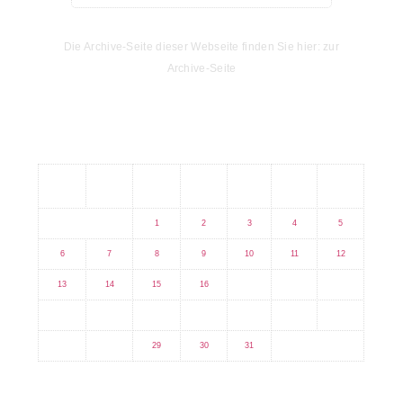
Die Archive-Seite dieser Webseite finden Sie hier: zur
Archive-Seite
Kalender
M
D
M
D
F
S
S
1
2
3
4
5
6
7
8
9
10
11
12
13
14
15
16
17
18
19
20
21
22
23
24
25
26
27
28
29
30
31