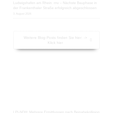
Ludwigshafen am Rhein: rnv – Nächste Bauphase in
der Frankenthaler Straße erfolgreich abgeschlossen
3. August 2026
Weitere Blog-Posts finden Sie hier: ->
Klick hier
Aktuelle Nachrichten - Kompakt
Nachrichten vom Presseportal.de
LPI-NDH: Mehrere Ermittlungen nach Beinahekollision