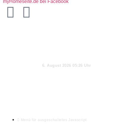
myHomeseite.de bei Facebook
Aktueller Tag
6. August 2026 05:26 Uhr
Webseiten-Informationen & Extras
Menü für ausgeschaltetes Javascript