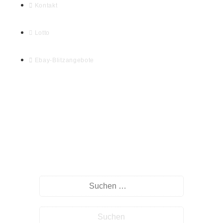
Kontakt
Lotto
Ebay-Blitzangebote
Willkommen auf myHomeseite.de
Suche