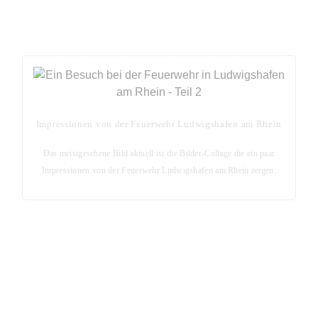
Aktuell das meistgesehene Bild
Impressionen von der Feuerwehr Ludwigshafen am Rhein
Das meistgesehene Bild aktuell ist die Bilder-Collage die ein paar
Impressionen von der Feuerwehr Ludwigshafen am Rhein zeigen.
Blog-Seite - Aktuelles aus der Metropolregion Rhein-
Neckar