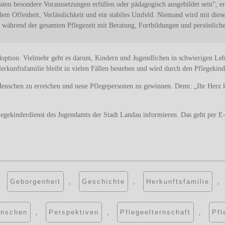
üssten besondere Voraussetzungen erfüllen oder pädagogisch ausgebildet sein“,
llem Offenheit, Verlässlichkeit und ein stabiles Umfeld. Niemand wird mit diese
ie während der gesamten Pflegezeit mit Beratung, Fortbildungen und persönlich
doption. Vielmehr geht es darum, Kindern und Jugendlichen in schwierigen Lebe
rkunftsfamilie bleibt in vielen Fällen bestehen und wird durch den Pflegekinde
enschen zu erreichen und neue Pflegepersonen zu gewinnen. Denn: „Ihr Herz ka
Pflegekinderdienst des Jugendamts der Stadt Landau informieren. Das geht per E
,
Geborgenheit
,
Geschichte
,
Herkunftsfamilie
,
nschen
,
Perspektiven
,
Pflegeelternschaft
,
Pfl