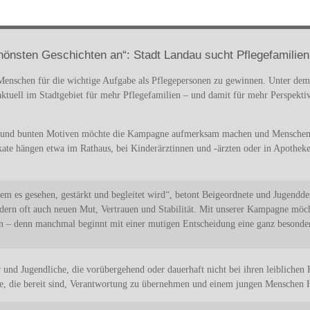
chönsten Geschichten an“: Stadt Landau sucht Pflegefamilien
Menschen für die wichtige Aufgabe als Pflegepersonen zu gewinnen. Unter dem
 aktuell im Stadtgebiet für mehr Pflegefamilien – und damit für mehr Perspekt
n und bunten Motiven möchte die Kampagne aufmerksam machen und Menschen er
akate hängen etwa im Rathaus, bei Kinderärztinnen und -ärzten oder in Apothek
dem es gesehen, gestärkt und begleitet wird“, betont Beigeordnete und Jugendd
ndern oft auch neuen Mut, Vertrauen und Stabilität. Mit unserer Kampagne mö
en – denn manchmal beginnt mit einer mutigen Entscheidung eine ganz besonde
r und Jugendliche, die vorübergehend oder dauerhaft nicht bei ihren leiblich
le, die bereit sind, Verantwortung zu übernehmen und einem jungen Menschen H