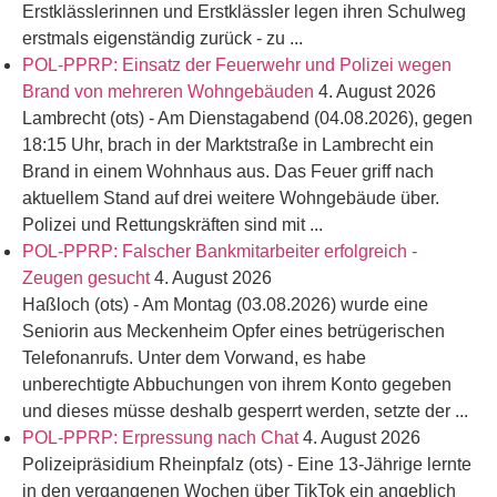
Erstklässlerinnen und Erstklässler legen ihren Schulweg
erstmals eigenständig zurück - zu ...
POL-PPRP: Einsatz der Feuerwehr und Polizei wegen
Brand von mehreren Wohngebäuden
4. August 2026
Lambrecht (ots) - Am Dienstagabend (04.08.2026), gegen
18:15 Uhr, brach in der Marktstraße in Lambrecht ein
Brand in einem Wohnhaus aus. Das Feuer griff nach
aktuellem Stand auf drei weitere Wohngebäude über.
Polizei und Rettungskräften sind mit ...
POL-PPRP: Falscher Bankmitarbeiter erfolgreich -
Zeugen gesucht
4. August 2026
Haßloch (ots) - Am Montag (03.08.2026) wurde eine
Seniorin aus Meckenheim Opfer eines betrügerischen
Telefonanrufs. Unter dem Vorwand, es habe
unberechtigte Abbuchungen von ihrem Konto gegeben
und dieses müsse deshalb gesperrt werden, setzte der ...
POL-PPRP: Erpressung nach Chat
4. August 2026
Polizeipräsidium Rheinpfalz (ots) - Eine 13-Jährige lernte
in den vergangenen Wochen über TikTok ein angeblich