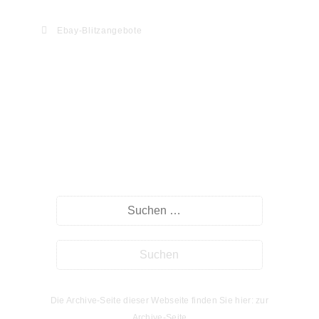
Ebay-Blitzangebote
Willkommen auf myHomeseite.de
Suche
Die Archive-Seite dieser Webseite finden Sie hier: zur
Archive-Seite