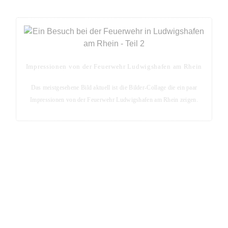
Impressionen von der Feuerwehr Ludwigshafen am Rhein
Das meistgesehene Bild aktuell ist die Bilder-Collage die ein paar
Impressionen von der Feuerwehr Ludwigshafen am Rhein zeigen.
Blog-Seite - Aktuelles aus der Metropolregion Rhein-
Neckar
Aktuelle Blog-Posts