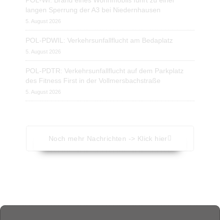
POL-WI: Brand eines Wohnmobils führt zu einer
langen Sperrung der A3 bei Niedernhausen
5. August 2026
POL-PDWIL: Verkehrsunfallflucht am Bedaplatz
5. August 2026
POL-PDTR: Verkehrsunfallflucht auf dem Parkplatz
des Fitness First in der Vollmersbachstraße
5. August 2026
Noch mehr Nachrichten -> Klick hier