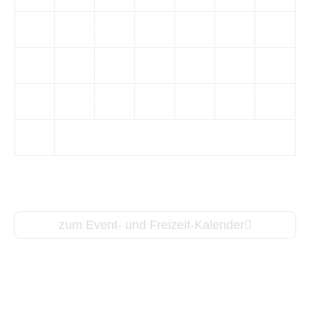
10
11
12
13
14
15
16
17
18
19
20
21
22
23
24
25
26
27
28
29
30
31
zum Event- und Freizeit-Kalender