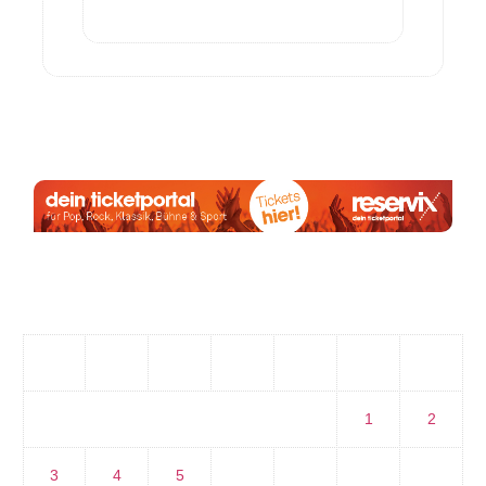
Anzeige:
August 2026
M
D
M
D
F
S
S
1
2
3
4
5
6
7
8
9