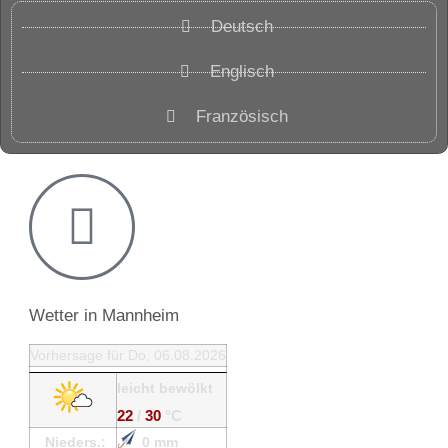
Deutsch
Englisch
Französisch
Wetter in Mannheim
Vorhersage für Do, 06.08.2026
leicht bewölkt
22
/
30
°C
Nieders.:
0 mm