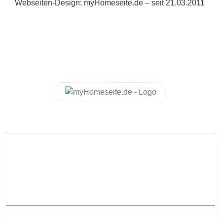
Webseiten-Design: myHomeseite.de – seit 21.03.2011
-> Home
-> Aktuelles
Aktuelles – Regional
-> Aktuelles aus Mannheim
-> Aktuelles aus Ludwigshafen am Rhein