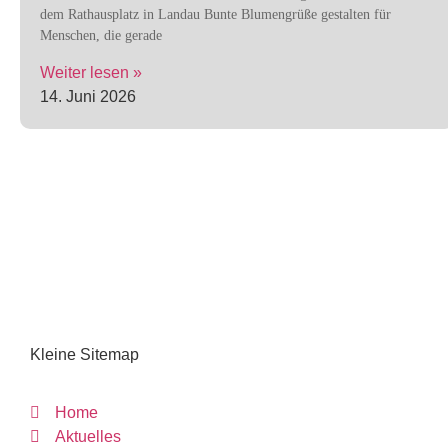
dem Rathausplatz in Landau Bunte Blumengrüße gestalten für
Menschen, die gerade
Weiter lesen »
14. Juni 2026
Kleine Sitemap
Home
Aktuelles