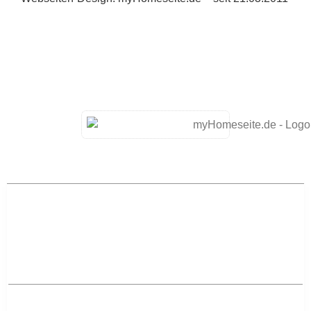
-> Home
-> Aktuelles
Aktuelles – Regional
-> Aktuelles aus Mannheim
-> Aktuelles aus Ludwigshafen am Rhein