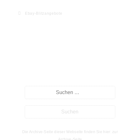
Ebay-Blitzangebote
Willkommen auf myHomeseite.de
Suche
Die Archive-Seite dieser Webseite finden Sie hier: zur
Archive-Seite