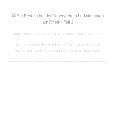
Impressionen von der Feuerwehr Ludwigshafen am Rhein
Das meistgesehene Bild aktuell ist die Bilder-Collage die ein paar
Impressionen von der Feuerwehr Ludwigshafen am Rhein zeigen.
Blog-Seite - Aktuelles aus der Metropolregion Rhein-
Neckar
Aktuelle Blog-Posts