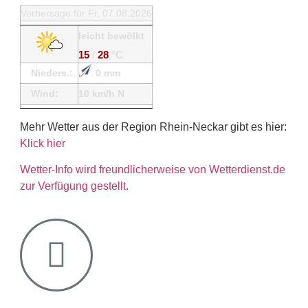
Vorhersage für Fr, 07.08.2026
leicht bewölkt
15
/
28
°C
Nieders.:
0 mm
Wind:
10 km/h N
Mehr Wetter aus der Region Rhein-Neckar gibt es hier:
Klick hier
Wetter-Info wird freundlicherweise von Wetterdienst.de
zur Verfügung gestellt.