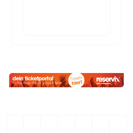
Anzeige:
August 2026
M
D
M
D
F
S
S