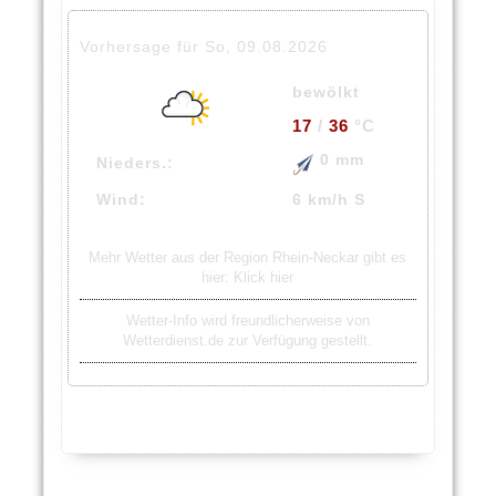
Vorhersage für So, 09.08.2026
bewölkt
17
/
36
°C
0 mm
Nieders.:
Wind:
6 km/h S
Mehr Wetter aus der Region Rhein-Neckar gibt es
hier:
Klick hier
Wetter-Info wird freundlicherweise von
Wetterdienst.de zur Verfügung gestellt.