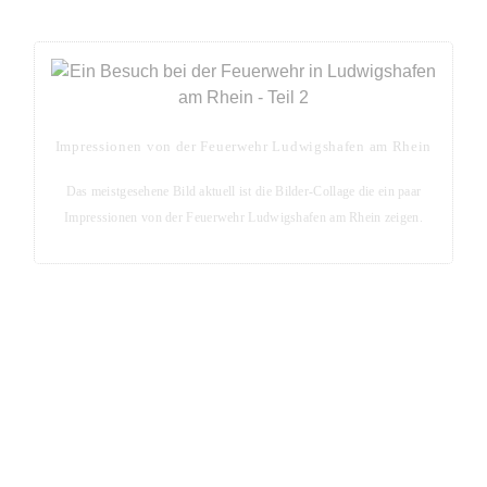
Impressionen von der Feuerwehr Ludwigshafen am Rhein
Das meistgesehene Bild aktuell ist die Bilder-Collage die ein paar
Impressionen von der Feuerwehr Ludwigshafen am Rhein zeigen.
Blog-Seite - Aktuelles aus der Metropolregion Rhein-
Neckar
Aktuelle Blog-Posts