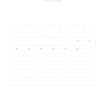
Archive-Seite
Kalender
M
D
M
D
F
S
S
1
2
3
4
5
6
7
8
9
10
11
12
13
14
15
16
17
18
19
20
21
22
23
24
25
26
27
28
29
30
31
Aktuell das meistgesehene Bild