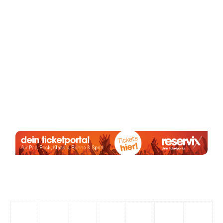
Anzeige:
August 2026
M
D
M
D
F
S
S