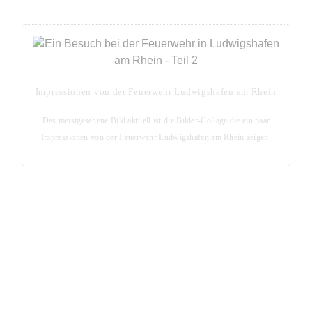
Impressionen von der Feuerwehr Ludwigshafen am Rhein
Das meistgesehene Bild aktuell ist die Bilder-Collage die ein paar
Impressionen von der Feuerwehr Ludwigshafen am Rhein zeigen.
Blog-Seite - Aktuelles aus der Metropolregion Rhein-
Neckar
Aktuelle Blog-Posts