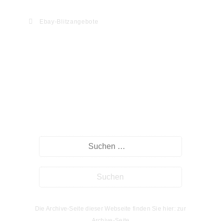
Ebay-Blitzangebote
Willkommen auf myHomeseite.de
Suche
Die Archive-Seite dieser Webseite finden Sie hier: zur
Archive-Seite