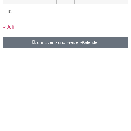
31
« Juli
zum Event- und Freizeit-Kalender