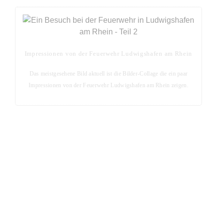
Impressionen von der Feuerwehr Ludwigshafen am Rhein
Das meistgesehene Bild aktuell ist die Bilder-Collage die ein paar
Impressionen von der Feuerwehr Ludwigshafen am Rhein zeigen.
Blog-Seite - Aktuelles aus der Metropolregion Rhein-
Neckar
Aktuelle Blog-Posts