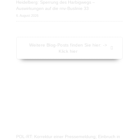
Heidelberg: Sperrung des Harbigwegs –
Auswirkungen auf die rnv-Buslinie 33
6. August 2026
Weitere Blog-Posts finden Sie hier: ->
Klick hier
Aktuelle Nachrichten - Kompakt
Nachrichten vom Presseportal.de
POL-RT: Korrektur einer Pressemeldung; Einbruch in