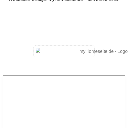
-> Home
-> Aktuelles
Aktuelles – Regional
-> Aktuelles aus Mannheim
-> Aktuelles aus Ludwigshafen am Rhein