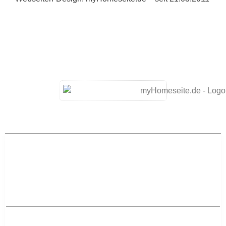
-> Home
-> Aktuelles
Aktuelles – Regional
-> Aktuelles aus Mannheim
-> Aktuelles aus Ludwigshafen am Rhein