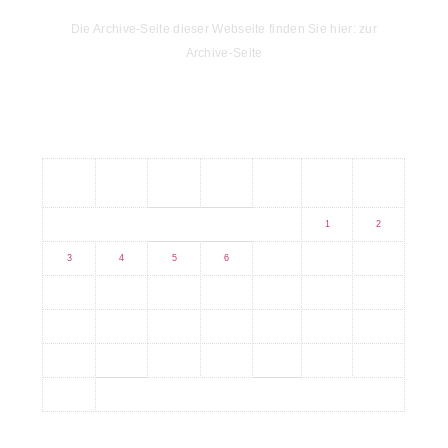
Die Archive-Seite dieser Webseite finden Sie hier: zur
Archive-Seite
Kalender
M
D
M
D
F
S
S
1
2
3
4
5
6
7
8
9
10
11
12
13
14
15
16
17
18
19
20
21
22
23
24
25
26
27
28
29
30
31