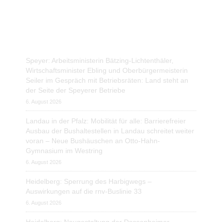
Aktuelle Blog-Posts
Speyer: Arbeitsministerin Bätzing-Lichtenthäler,
Wirtschaftsminister Ebling und Oberbürgermeisterin
Seiler im Gespräch mit Betriebsräten: Land steht an
der Seite der Speyerer Betriebe
6. August 2026
Landau in der Pfalz: Mobilität für alle: Barrierefreier
Ausbau der Bushaltestellen in Landau schreitet weiter
voran – Neue Bushäuschen an Otto-Hahn-
Gymnasium im Westring
6. August 2026
Heidelberg: Sperrung des Harbigwegs –
Auswirkungen auf die rnv-Buslinie 33
6. August 2026
Heidelberg: Neugestaltung der Dossenheimer