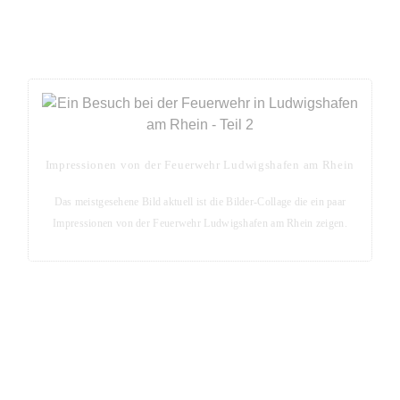
Aktuell das meistgesehene Bild
Impressionen von der Feuerwehr Ludwigshafen am Rhein
Das meistgesehene Bild aktuell ist die Bilder-Collage die ein paar
Impressionen von der Feuerwehr Ludwigshafen am Rhein zeigen.
Blog-Seite - Aktuelles aus der Metropolregion Rhein-
Neckar