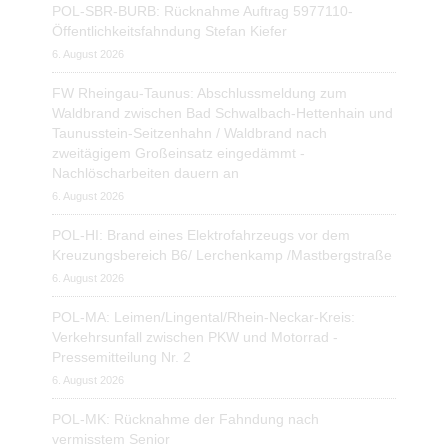
POL-SBR-BURB: Rücknahme Auftrag 5977110-
Öffentlichkeitsfahndung Stefan Kiefer
6. August 2026
FW Rheingau-Taunus: Abschlussmeldung zum
Waldbrand zwischen Bad Schwalbach-Hettenhain und
Taunusstein-Seitzenhahn / Waldbrand nach
zweitägigem Großeinsatz eingedämmt -
Nachlöscharbeiten dauern an
6. August 2026
POL-HI: Brand eines Elektrofahrzeugs vor dem
Kreuzungsbereich B6/ Lerchenkamp /Mastbergstraße
6. August 2026
POL-MA: Leimen/Lingental/Rhein-Neckar-Kreis:
Verkehrsunfall zwischen PKW und Motorrad -
Pressemitteilung Nr. 2
6. August 2026
POL-MK: Rücknahme der Fahndung nach
vermisstem Senior