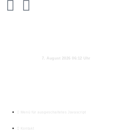
Aktueller Tag
7. August 2026 06:12 Uhr
Webseiten-Informationen & Extras
Menü für ausgeschaltetes Javascript
Kontakt