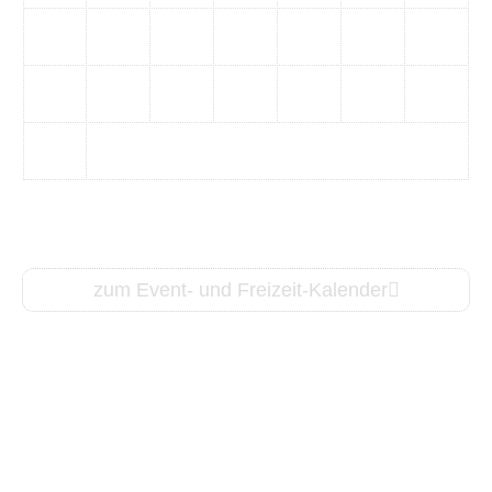
17
18
19
20
21
22
23
24
25
26
27
28
29
30
31
zum Event- und Freizeit-Kalender