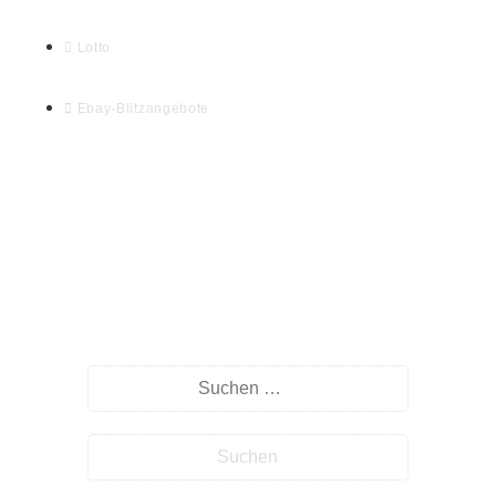
Lotto
Ebay-Blitzangebote
Willkommen auf myHomeseite.de
Suche