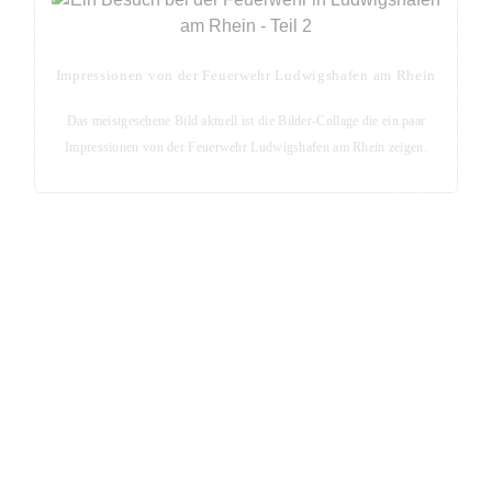
Impressionen von der Feuerwehr Ludwigshafen am Rhein
Das meistgesehene Bild aktuell ist die Bilder-Collage die ein paar
Impressionen von der Feuerwehr Ludwigshafen am Rhein zeigen.
Blog-Seite - Aktuelles aus der Metropolregion Rhein-
Neckar
Aktuelle Blog-Posts