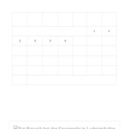
M
D
M
D
F
S
S
1
2
3
4
5
6
7
8
9
10
11
12
13
14
15
16
17
18
19
20
21
22
23
24
25
26
27
28
29
30
31
Aktuell das meistgesehene Bild