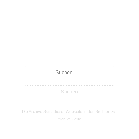
Willkommen auf myHomeseite.de
Suche
Die Archive-Seite dieser Webseite finden Sie hier: zur
Archive-Seite
Kalender