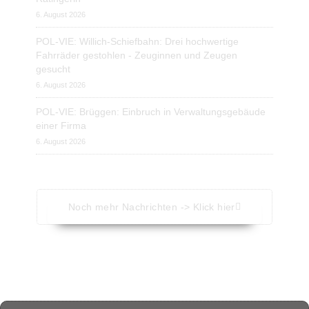
6. August 2026
POL-VIE: Willich-Schiefbahn: Drei hochwertige
Fahrräder gestohlen - Zeuginnen und Zeugen
gesucht
6. August 2026
POL-VIE: Brüggen: Einbruch in Verwaltungsgebäude
einer Firma
6. August 2026
Noch mehr Nachrichten -> Klick hier