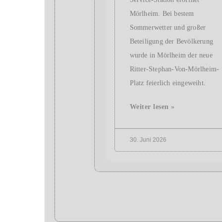
Mörlheim. Bei bestem
Sommerwetter und großer
Beteiligung der Bevölkerung
wurde in Mörlheim der neue
Ritter-Stephan-Von-Mörlheim-
Platz feierlich eingeweiht.
Weiter lesen »
30. Juni 2026