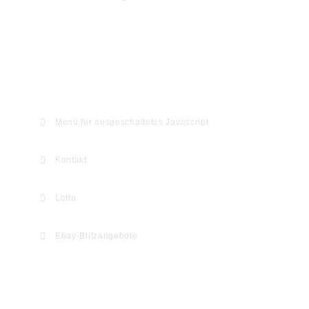
Webseiten-Informationen & Extras
Menü für ausgeschaltetes Javascript
Kontakt
Lotto
Ebay-Blitzangebote
Willkommen auf myHomeseite.de