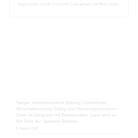
Impressionen von der Feuerwehr Ludwigshafen am Rhein zeigen.
Blog-Seite - Aktuelles aus der Metropolregion Rhein-
Neckar
Aktuelle Blog-Posts
Speyer: Arbeitsministerin Bätzing-Lichtenthäler,
Wirtschaftsminister Ebling und Oberbürgermeisterin
Seiler im Gespräch mit Betriebsräten: Land steht an
der Seite der Speyerer Betriebe
6. August 2026