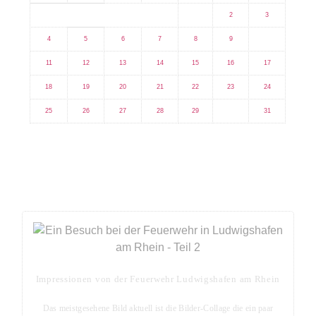
1
2
3
4
5
6
7
8
9
10
11
12
13
14
15
16
17
18
19
20
21
22
23
24
25
26
27
28
29
30
31
Aktuell das meistgesehene Bild
Impressionen von der Feuerwehr Ludwigshafen am Rhein
Das meistgesehene Bild aktuell ist die Bilder-Collage die ein paar