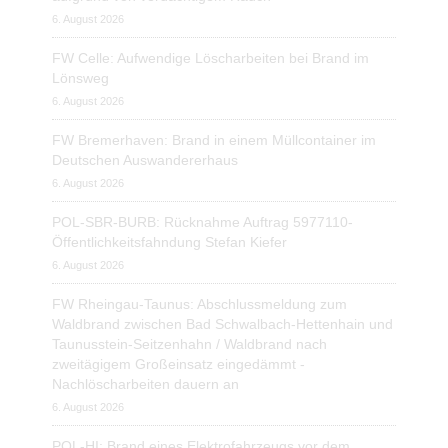
6. August 2026
FW Celle: Aufwendige Löscharbeiten bei Brand im
Lönsweg
6. August 2026
FW Bremerhaven: Brand in einem Müllcontainer im
Deutschen Auswandererhaus
6. August 2026
POL-SBR-BURB: Rücknahme Auftrag 5977110-
Öffentlichkeitsfahndung Stefan Kiefer
6. August 2026
FW Rheingau-Taunus: Abschlussmeldung zum
Waldbrand zwischen Bad Schwalbach-Hettenhain und
Taunusstein-Seitzenhahn / Waldbrand nach
zweitägigem Großeinsatz eingedämmt -
Nachlöscharbeiten dauern an
6. August 2026
POL-HI: Brand eines Elektrofahrzeugs vor dem