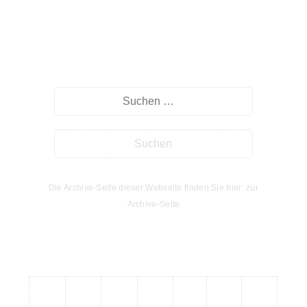
Suche
Die Archive-Seite dieser Webseite finden Sie hier: zur
Archive-Seite
Kalender
M
D
M
D
F
S
S