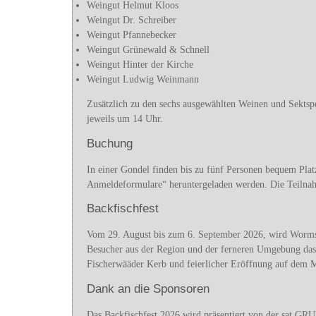
Weingut Helmut Kloos
Weingut Dr. Schreiber
Weingut Pfannebecker
Weingut Grünewald & Schnell
Weingut Hinter der Kirche
Weingut Ludwig Weinmann
Zusätzlich zu den sechs ausgewählten Weinen und Sektspez
jeweils um 14 Uhr.
Buchung
In einer Gondel finden bis zu fünf Personen bequem Pla
Anmeldeformulare“ heruntergeladen werden. Die Teilnahme
Backfischfest
Vom 29. August bis zum 6. September 2026, wird Worms i
Besucher aus der Region und der ferneren Umgebung das
Fischerwääder Kerb und feierlicher Eröffnung auf dem M
Dank an die Sponsoren
Das Backfischfest 2026 wird präsentiert von der sat G