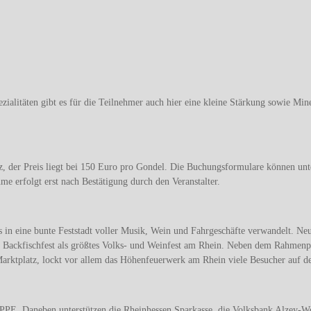
ialitäten gibt es für die Teilnehmer auch hier eine kleine Stärkung sowie Mine
tz, der Preis liegt bei 150 Euro pro Gondel. Die Buchungsformulare können un
 erfolgt erst nach Bestätigung durch den Veranstalter.
n eine bunte Feststadt voller Musik, Wein und Fahrgeschäfte verwandelt. Neun
 Backfischfest als größtes Volks- und Weinfest am Rhein. Neben dem Rahmenp
arktplatz, lockt vor allem das Höhenfeuerwerk am Rhein viele Besucher auf 
RUPPE. Daneben unterstützen die Rheinhessen Sparkasse, die Volksbank Alze