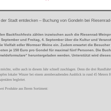
er Stadt entdecken – Buchung von Gondeln bei Riesenrad-
ellen Backfischfests zählen inzwischen auch die Riesenrad-Weinpr
. September und Freitag, 4. September über die Kultur und Veran
ie Vielfalt edler Wormser Weine ein. Zudem erwartet die Besucher 
sten je 150 Euro pro Gondel für maximal fünf Personen. Die Buc
nmeldeformulare“ heruntergeladen werden. Unterstützt wird dies
möchte, sollte auch in diesem Jahr schnell zuschlagen. Denn die drei Rundfahrt
Tropfen lokaler Winzer bei einem atemberaubenden Ausblick in rund 45 Metern 
estäten begleitet.
zwei Produkte aus Ihrem Sortiment: