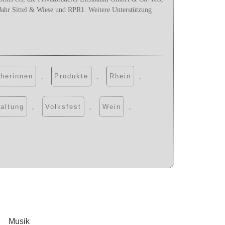
ahr Sittel & Wiese und RPR1. Weitere Unterstützung
herinnen
,
Produkte
,
Rhein
,
altung
,
Volksfest
,
Wein
,
Musik