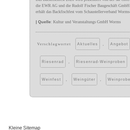
die EWR AG und die Rudolf Fischer Baugeschäft GmbH da
erhält das Backfischfest vom Schaustellerverband Worm
| Quelle
: Kultur und Veranstaltungs GmbH Worms
Verschlagwortet
Aktuelles
,
Angebot
Riesenrad
,
Riesenrad-Weinproben
Weinfest
,
Weingüter
,
Weinprob
Kleine Sitemap