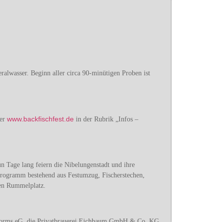
ralwasser. Beginn aller circa 90-minütigen Proben ist
www.backfischfest.de
ter
in der Rubrik „Infos –
 Tage lang feiern die Nibelungenstadt und ihre
rogramm bestehend aus Festumzug, Fischerstechen,
den Rummelplatz.
y-Worms eG, die Privatbrauerei Eichbaum GmbH & Co. KG,