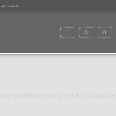
itzangebote
myHomeseite.de steht für:
Aktuelles