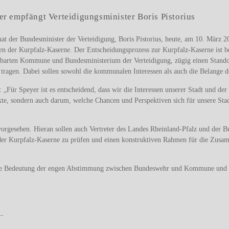
er empfängt Verteidigungsminister Boris Pistorius
at der Bundesminister der Verteidigung, Boris Pistorius, heute, am 10. März 2
n der Kurpfalz-Kaserne. Der Entscheidungsprozess zur Kurpfalz-Kaserne ist ber
barten Kommune und Bundesministerium der Verteidigung, zügig einen Standor
tragen. Dabei sollen sowohl die kommunalen Interessen als auch die Belange d
 „Für Speyer ist es entscheidend, dass wir die Interessen unserer Stadt und der
kte, sondern auch darum, welche Chancen und Perspektiven sich für unsere Stad
vorgesehen. Hieran sollen auch Vertreter des Landes Rheinland-Pfalz und der B
 der Kurpfalz-Kaserne zu prüfen und einen konstruktiven Rahmen für die Zus
 die Bedeutung der engen Abstimmung zwischen Bundeswehr und Kommune und d