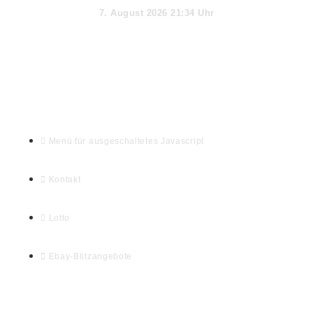
7. August 2026 21:34 Uhr
Webseiten-Informationen & Extras
Menü für ausgeschaltetes Javascript
Kontakt
Lotto
Ebay-Blitzangebote
Willkommen auf myHomeseite.de