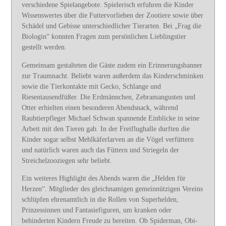
verschiedene Spielangebote. Spielerisch erfuhren die Kinder
Wissenswertes über die Futtervorlieben der Zootiere sowie über
Schädel und Gebisse unterschiedlicher Tierarten. Bei „Frag die
Biologin“ konnten Fragen zum persönlichen Lieblingstier
gestellt werden.
Gemeinsam gestalteten die Gäste zudem ein Erinnerungsbanner
zur Traumnacht. Beliebt waren außerdem das Kinderschminken
sowie die Tierkontakte mit Gecko, Schlange und
Riesentausendfüßer. Die Erdmännchen, Zebramangusten und
Otter erhielten einen besonderen Abendsnack, während
Raubtierpfleger Michael Schwan spannende Einblicke in seine
Arbeit mit den Tieren gab. In der Freiflughalle durften die
Kinder sogar selbst Mehlkäferlarven an die Vögel verfüttern
und natürlich waren auch das Füttern und Striegeln der
Streichelzooziegen sehr beliebt.
Ein weiteres Highlight des Abends waren die „Helden für
Herzen“. Mitglieder des gleichnamigen gemeinnützigen Vereins
schlüpfen ehrenamtlich in die Rollen von Superhelden,
Prinzessinnen und Fantasiefiguren, um kranken oder
behinderten Kindern Freude zu bereiten. Ob Spiderman, Obi-