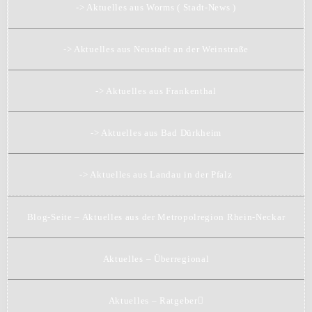
-> Aktuelles aus Worms ( Stadt-News )
-> Aktuelles aus Neustadt an der Weinstraße
-> Aktuelles aus Frankenthal
-> Aktuelles aus Bad Dürkheim
-> Aktuelles aus Landau in der Pfalz
Blog-Seite – Aktuelles aus der Metropolregion Rhein-Neckar
Aktuelles – Überregional
Aktuelles – Ratgeber