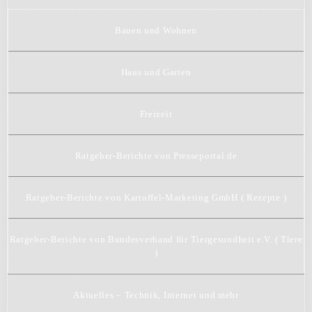
Bauen und Wohnen
Haus und Garten
Freizeit
Ratgeber-Berichte von Presseportal.de
Ratgeber-Berichte von Kartoffel-Marketing GmbH ( Rezepte )
Ratgeber-Berichte von Bundesverband für Tiergesundheit e.V. ( Tiere
)
Aktuelles – Technik, Internet und mehr