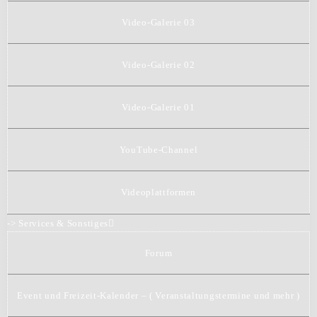
Video-Galerie 03
Video-Galerie 02
Video-Galerie 01
YouTube-Channel
Videoplattformen
-> Services & Sonstiges
Forum
Event und Freizeit-Kalender – ( Veranstaltungstermine und mehr )