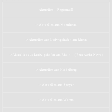
Aktuelles – Regional
-> Aktuelles aus Mannheim
-> Aktuelles aus Ludwigshafen am Rhein
-> Aktuelles aus Ludwigshafen am Rhein – ( Feuerwehr-News )
-> Aktuelles aus Heidelberg
-> Aktuelles aus Speyer
-> Aktuelles aus Worms