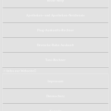
Reise-Shop
Apotheken- und Apotheken-Notdienste
Flug-Auskunfts-Rechner
Deutsche-Bahn Auskunft
Taxi-Rechner
-> Infos zur Webseite
Impressum
Datenschutz
Kontakt