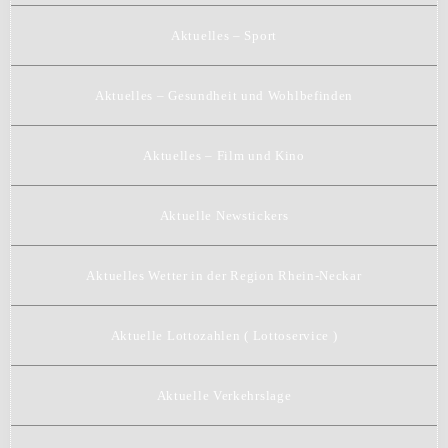
Aktuelles – Sport
Aktuelles – Gesundheit und Wohlbefinden
Aktuelles – Film und Kino
Aktuelle Newstickers
Aktuelles Wetter in der Region Rhein-Neckar
Aktuelle Lottozahlen ( Lottoservice )
Aktuelle Verkehrslage