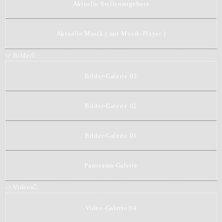
Aktuelle Stellenangebote
Aktuelle Musik ( mit Musik-Player )
-> Bilder
Bilder-Galerie 03
Bilder-Galerie 02
Bilder-Galerie 01
Panorama-Galerie
-> Videos
Video-Galerie 04