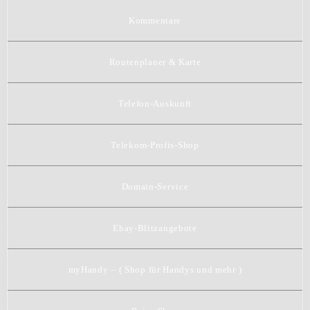
Kommentare
Routenplaner & Karte
Telefon-Auskunft
Telekom-Profis-Shop
Domain-Service
Ebay-Blitzangebote
myHandy – ( Shop für Handys und mehr )